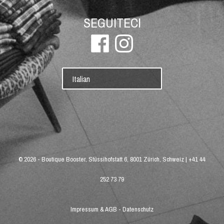
SEGUITECI
Italian
© 2026 -
Boutique Booster, Stüssihofstatt 6, 8001 Zürich, Schweiz
|
+41 44
252 73 79
Impressum & AGB
-
Datenschutz