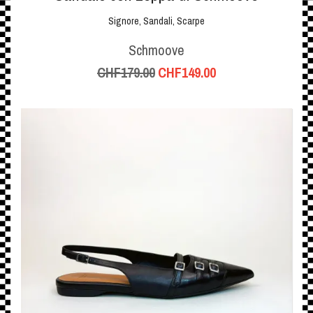
Signore
,
Sandali
,
Scarpe
Schmoove
CHF
179.00
CHF
149.00
Il
Il
prezzo
prezzo
originale
attuale
era:
è:
CHF179.00.
CHF149.00.