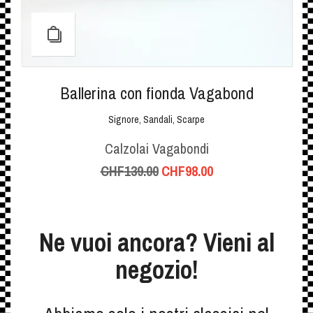
Ballerina con fionda Vagabond
Signore
,
Sandali
,
Scarpe
Calzolai Vagabondi
CHF
139.00
CHF
98.00
Il
Il
prezzo
prezzo
originale
attuale
era:
è:
CHF139.00.
CHF98.00.
Ne vuoi ancora? Vieni al
negozio!