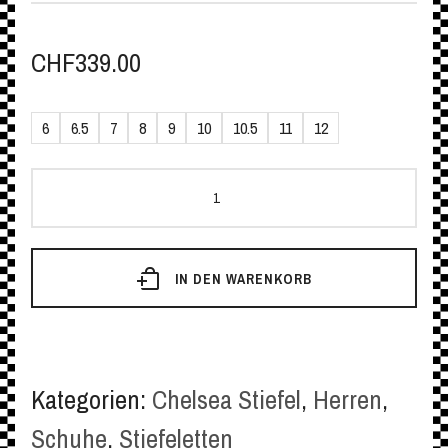
CHF
339.00
6
6.5
7
8
9
10
10.5
11
12
Chelsea
Boot
George
IN DEN WARENKORB
Cox
Menge
Kategorien:
Chelsea Stiefel
,
Herren
,
Schuhe
,
Stiefeletten