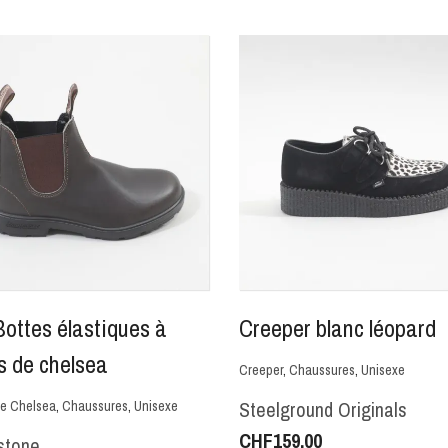
Bottes élastiques à
Creeper blanc léopard
s de chelsea
Creeper
,
Chaussures
,
Unisexe
Steelground Originals
de Chelsea
,
Chaussures
,
Unisexe
CHF
159.00
stone