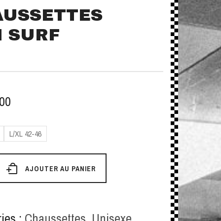
AUSSETTES
I SURF
.00
L/XL 42-46
é
AJOUTER AU PANIER
ies :
Chaussettes
,
Unisexe