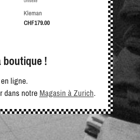
Unisexe
Kleman
CHF
179.00
 boutique !
en ligne.
er dans notre
Magasin à Zurich
.