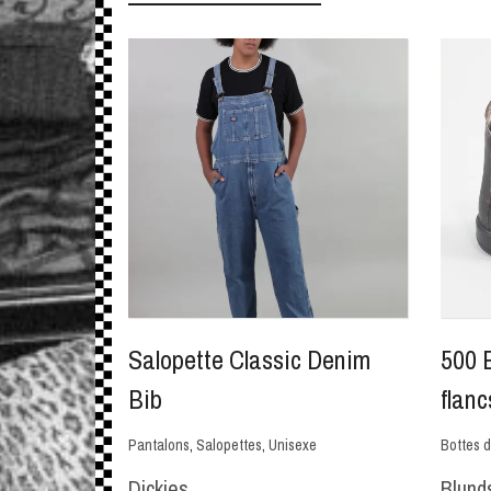
Salopette Classic Denim
500 
Bib
flanc
Pantalons
,
Salopettes
,
Unisexe
Bottes 
Dickies
Blund