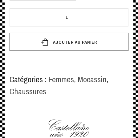
quantité
de
Mokassin
AJOUTER AU PANIER
Klassisch
mit
Schlaufe
Catégories :
Femmes
,
Mocassin
,
Damen
Chaussures