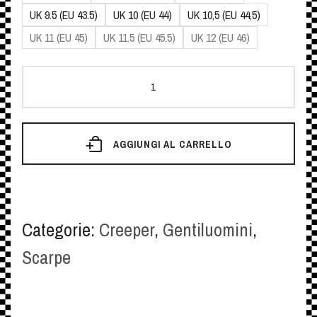
UK 9.5 (EU 43.5)
UK 10 (EU 44)
UK 10,5 (EU 44,5)
UK 11 (EU 45)
UK 11.5 (EU 45.5)
UK 12 (EU 46)
Teddyschuh
Diano
Gibson
AGGIUNGI AL CARRELLO
quantità
Categorie:
Creeper
,
Gentiluomini
,
Scarpe