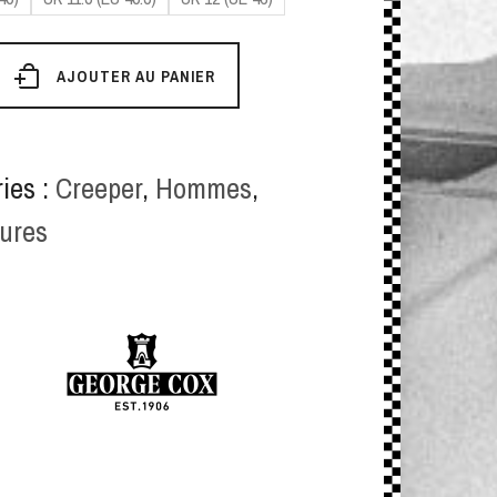
é
AJOUTER AU PANIER
chuh
ies :
Creeper
,
Hommes
,
ures