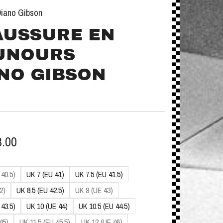
Diano Gibson
AUSSURE EN
UNOURS
NO GIBSON
8.00
 40.5)
UK 7 (EU 41)
UK 7.5 (EU 41.5)
2)
UK 8.5 (EU 42.5)
UK 9 (UE 43)
 43.5)
UK 10 (UE 44)
UK 10.5 (EU 44.5)
45)
UK 11.5 (EU 45.5)
UK 12 (UE 46)