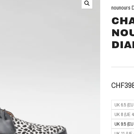
nounours 
CH
NO
DIA
CHF
39
UK 6.5 (EU
UK 8 (UE 4
UK 9.5 (EU
UK 11 (UE 